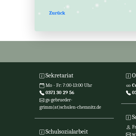
Zurück
Sekretariat
O
Mo - Fr: 7:00-13:00 Uhr
C
0371 30 29 56
03
gs-gebrueder-
grimm(at)schulen-chemnitz.de
S
Fr
Schulsozialarbeit
wa