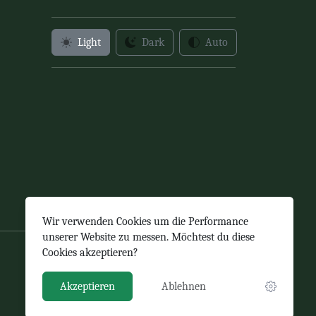
Light
Dark
Auto
Wir verwenden Cookies um die Performance
unserer Website zu messen. Möchtest du diese
gs-gebrueder-grimm(at)schulen-
Cookies akzeptieren?
chemnitz.de
www.gggs.de
Akzeptieren
Ablehnen