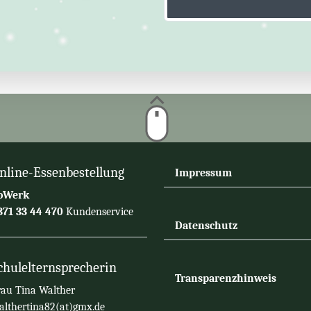
nline-Essenbestellung
Impressum
oWerk
71 33 44 470
Kundenservice
Datenschutz
chulelternsprecherin
Transparenzhinweis
au Tina Walther
lthertina82(at)gmx.de