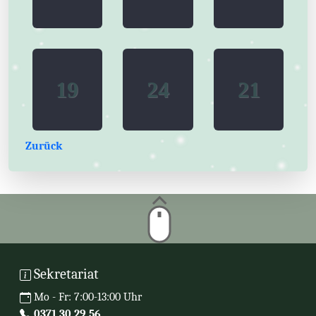
19
19
24
24
21
21
Zurück
Sekretariat
Mo - Fr: 7:00-13:00 Uhr
0371 30 29 56