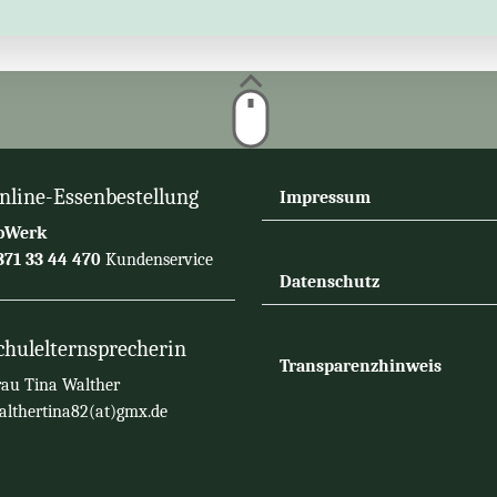
nline-Essenbestellung
Impressum
oWerk
71 33 44 470
Kundenservice
Datenschutz
chulelternsprecherin
Transparenzhinweis
au Tina Walther
lthertina82(at)gmx.de