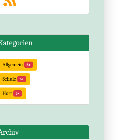
Kategorien
Allgemein
6+
Schule
6+
Hort
5+
Archiv