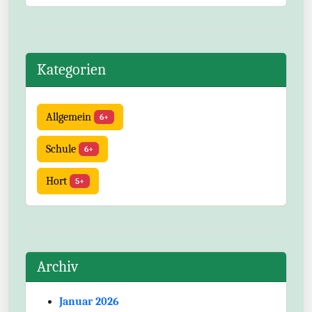
Kategorien
Allgemein
6+
Schule
6+
Hort
5+
Archiv
Januar 2026